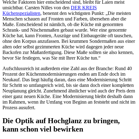
Welche Faktoren hier entscheidend sind, bleibt für Laien meist
unsichtbar. Carsten Nilles von den
DER KREIS
Küchenspezialisten
, benennt den wichtigsten Punkt: „Die meisten
Menschen schauen auf Fronten und Farben, übersehen aber die
Maße. Entscheidend ist nämlich, ob die Küche mit genormten
Schrank- und Nischenmaßen gebaut wurde. Wer eine genormte
Küche hat, kann Fronten, Auszüge und Einbaugeräte oft tauschen,
ohne den Korpus anzufassen. Bei krummen Sondermaßen aus einer
alten oder selbst gezimmerten Küche wird dagegen jeder neue
Backofen zur Maßanfertigung. Diese Maße sollten sie also kennen,
bevor Sie festlegen, was Sie mit Ihrer Küche tun.“
Aufschlussreich ist außerdem eine Zahl aus der Branche: Rund 40
Prozent der Küchenmodernisierungen enden am Ende doch im
Neukauf. Das liegt häufig daran, dass eine Modernisierung Schritt
für Schritt so umfangreich wird, bis sie dann doch einer kompletten
Neuplanung gleicht. Zunehmend ähnlicher wird auch der Preis dem
einer ganz neuen Küche. Eine Modernisierung bleibt deshalb dann
im Rahmen, wenn ihr Umfang von Beginn an feststeht und nicht im
Prozess ausufert.
Die Optik auf Hochglanz zu bringen,
kann schon viel bewirken