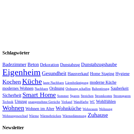
Schlagwörter
Badezimmer
Beton
Dunstabzugshaube
Dekoration
Dunstabzug
Eigenheim
Gesundheit
Hausverkauf
Home Staging
Hygiene
Küche
Kochen
moderne Küche
laute Nachbarn
Lärmbelästigung
modernes Wohnen
Ordnung
Sauberkeit
Nachbarn
Ordnung schaffen
Ruhestörung
Smart Home
Sicherheit
Sommer
Sparen
Streichen
Stromkosten
Stromsparen
Umzug
Wohlfühlen
Technik
unangenehme Gerüche
Verkauf
Wandfarbe
WC
Wohnen
Wohnküche
Wohnen im Alter
Wohnraum
Wohnung
Zuhause
Wohnungswechsel
Wärme
Wärmebrücken
Wärmedämmung
Newsletter