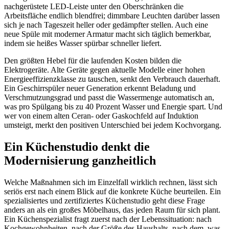
nachgerüstete LED-Leiste unter den Oberschränken die
Arbeitsfläche endlich blendfrei; dimmbare Leuchten darüber lassen
sich je nach Tageszeit heller oder gedämpfter stellen. Auch eine
neue Spüle mit moderner Armatur macht sich täglich bemerkbar,
indem sie heißes Wasser spürbar schneller liefert.
Den größten Hebel für die laufenden Kosten bilden die
Elektrogeräte. Alte Geräte gegen aktuelle Modelle einer hohen
Energieeffizienzklasse zu tauschen, senkt den Verbrauch dauerhaft.
Ein Geschirrspüler neuer Generation erkennt Beladung und
Verschmutzungsgrad und passt die Wassermenge automatisch an,
was pro Spülgang bis zu 40 Prozent Wasser und Energie spart. Und
wer von einem alten Ceran- oder Gaskochfeld auf Induktion
umsteigt, merkt den positiven Unterschied bei jedem Kochvorgang.
Ein Küchenstudio denkt die
Modernisierung ganzheitlich
Welche Maßnahmen sich im Einzelfall wirklich rechnen, lässt sich
seriös erst nach einem Blick auf die konkrete Küche beurteilen. Ein
spezialisiertes und zertifiziertes Küchenstudio geht diese Frage
anders an als ein großes Möbelhaus, das jeden Raum für sich plant.
Ein Küchenspezialist fragt zuerst nach der Lebenssituation: nach
Kochgewohnheiten, nach der Größe des Haushalts, nach dem, was