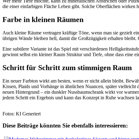
Wer mehr Tiefe möchte, kann zu mineralischen Anstrichen oder Putzte
die einer einfarbigen Fläche Leben gibt. Solche Oberflächen wirken 
Farbe in kleinen Räumen
Auch kleine Räume vertragen kräftige Töne, wenn man sie gezielt eins
übrigen Wände bleiben hell, damit die Großzügigkeit erhalten bleibt.
Eine subtilere Variante ist das Spiel mit verschiedenen Helligkeitsst
gewinnt selbst ein kleiner Raum Struktur und Tiefe, ohne dass eine e
Schritt für Schritt zum stimmigen Raum
Ein neuer Farbton wirkt am besten, wenn er nicht allein bleibt. Bewä
Kissen, Plaids und Vorhänge in ähnlichen Nuancen, später vielleicht 
neuen Hintergrund – ein dunkler Nussbaumschrank wirkt vor warmem Ec
jedem Schritt ein Ergebnis und kann das Konzept in Ruhe wachsen la
Fotos: KI Generiert
Diese Beiträge könnten Sie ebenfalls interessieren: