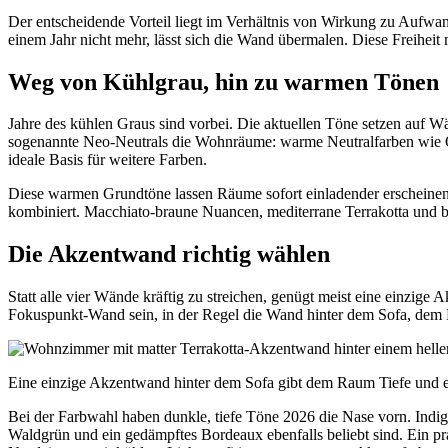
Der entscheidende Vorteil liegt im Verhältnis von Wirkung zu Aufwa
einem Jahr nicht mehr, lässt sich die Wand übermalen. Diese Freihe
Weg von Kühlgrau, hin zu warmen Tönen
Jahre des kühlen Graus sind vorbei. Die aktuellen Töne setzen auf W
sogenannte Neo-Neutrals die Wohnräume: warme Neutralfarben wie Of
ideale Basis für weitere Farben.
Diese warmen Grundtöne lassen Räume sofort einladender erscheinen, 
kombiniert. Macchiato-braune Nuancen, mediterrane Terrakotta und b
Die Akzentwand richtig wählen
Statt alle vier Wände kräftig zu streichen, genügt meist eine einzig
Fokuspunkt-Wand sein, in der Regel die Wand hinter dem Sofa, dem Be
Eine einzige Akzentwand hinter dem Sofa gibt dem Raum Tiefe und e
Bei der Farbwahl haben dunkle, tiefe Töne 2026 die Nase vorn. Indig
Waldgrün und ein gedämpftes Bordeaux ebenfalls beliebt sind. Ein pr