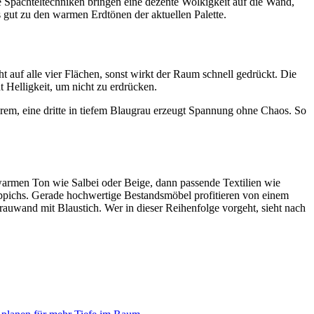
e Spachteltechniken bringen eine dezente Wolkigkeit auf die Wand,
 gut zu den warmen Erdtönen der aktuellen Palette.
t auf alle vier Flächen, sonst wirkt der Raum schnell gedrückt. Die
t Helligkeit, um nicht zu erdrücken.
lerem, eine dritte in tiefem Blaugrau erzeugt Spannung ohne Chaos. So
m warmen Ton wie Salbei oder Beige, dann passende Textilien wie
Teppichs. Gerade hochwertige Bestandsmöbel profitieren von einem
auwand mit Blaustich. Wer in dieser Reihenfolge vorgeht, sieht nach