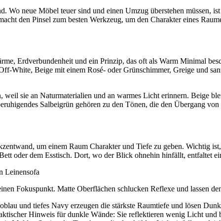
nd. Wo neue Möbel teuer sind und einen Umzug überstehen müssen, ist 
it macht den Pinsel zum besten Werkzeug, um den Charakter eines Raum
ärme, Erdverbundenheit und ein Prinzip, das oft als Warm Minimal besc
f-White, Beige mit einem Rosé- oder Grünschimmer, Greige und sanfte
weil sie an Naturmaterialien und an warmes Licht erinnern. Beige blei
eruhigendes Salbeigrün gehören zu den Tönen, die den Übergang von d
e Akzentwand, um einem Raum Charakter und Tiefe zu geben. Wichtig ist,
tt oder dem Esstisch. Dort, wo der Blick ohnehin hinfällt, entfaltet 
inen Fokuspunkt. Matte Oberflächen schlucken Reflexe und lassen den
oblau und tiefes Navy erzeugen die stärkste Raumtiefe und lösen Dunk
aktischer Hinweis für dunkle Wände: Sie reflektieren wenig Licht und 