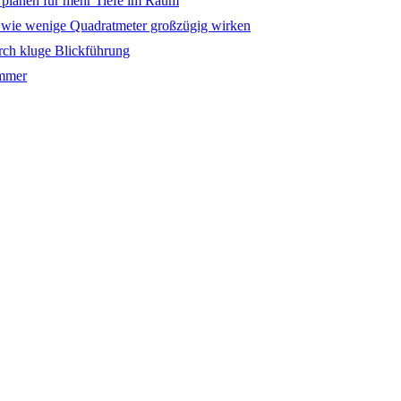
 planen für mehr Tiefe im Raum
, wie wenige Quadratmeter großzügig wirken
rch kluge Blickführung
immer