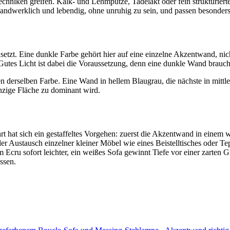
chniken greifen. Kalk- und Lehmputze, Tadelakt oder fein strukturiert
handwerklich und lebendig, ohne unruhig zu sein, und passen besonders
etzt. Eine dunkle Farbe gehört hier auf eine einzelne Akzentwand, nich
 Gutes Licht ist dabei die Voraussetzung, denn eine dunkle Wand brauch
ufen derselben Farbe. Eine Wand in hellem Blaugrau, die nächste in mitt
inzige Fläche zu dominant wird.
hrt hat sich ein gestaffeltes Vorgehen: zuerst die Akzentwand in eine
der Austausch einzelner kleiner Möbel wie eines Beistelltisches oder 
ru sofort leichter, ein weißes Sofa gewinnt Tiefe vor einer zarten Gr
ssen.