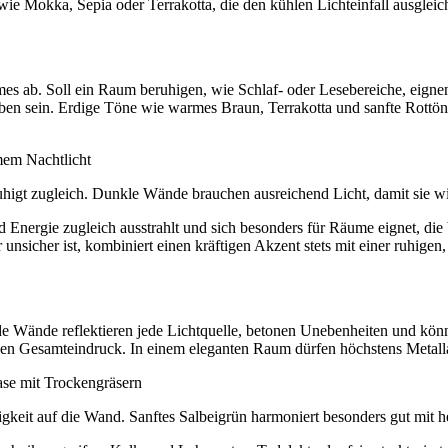
e Mokka, Sepia oder Terrakotta, die den kühlen Lichteinfall ausgleic
s ab. Soll ein Raum beruhigen, wie Schlaf- oder Lesebereiche, eignen
ben sein. Erdige Töne wie warmes Braun, Terrakotta und sanfte Rottön
ruhigt zugleich. Dunkle Wände brauchen ausreichend Licht, damit sie w
d Energie zugleich ausstrahlt und sich besonders für Räume eignet, die
 unsicher ist, kombiniert einen kräftigen Akzent stets mit einer ruhi
de Wände reflektieren jede Lichtquelle, betonen Unebenheiten und könn
igen Gesamteindruck. In einem eleganten Raum dürfen höchstens Metall
gkeit auf die Wand. Sanftes Salbeigrün harmoniert besonders gut mit h