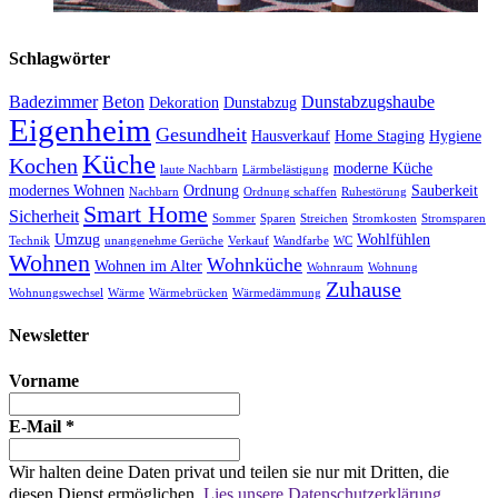
Schlagwörter
Badezimmer
Beton
Dunstabzugshaube
Dekoration
Dunstabzug
Eigenheim
Gesundheit
Hausverkauf
Home Staging
Hygiene
Küche
Kochen
moderne Küche
laute Nachbarn
Lärmbelästigung
modernes Wohnen
Ordnung
Sauberkeit
Nachbarn
Ordnung schaffen
Ruhestörung
Smart Home
Sicherheit
Sommer
Sparen
Streichen
Stromkosten
Stromsparen
Umzug
Wohlfühlen
Technik
unangenehme Gerüche
Verkauf
Wandfarbe
WC
Wohnen
Wohnküche
Wohnen im Alter
Wohnraum
Wohnung
Zuhause
Wohnungswechsel
Wärme
Wärmebrücken
Wärmedämmung
Newsletter
Vorname
E-Mail
*
Wir halten deine Daten privat und teilen sie nur mit Dritten, die
diesen Dienst ermöglichen.
Lies unsere Datenschutzerklärung.