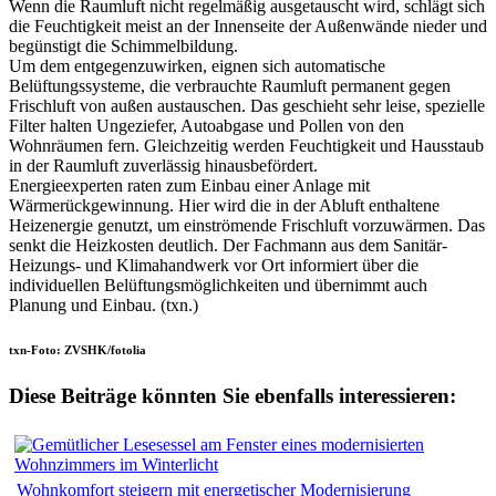
Wenn die Raumluft nicht regelmäßig ausgetauscht wird, schlägt sich
die Feuchtigkeit meist an der Innenseite der Außenwände nieder und
begünstigt die Schimmelbildung.
Um dem entgegenzuwirken, eignen sich automatische
Belüftungssysteme, die verbrauchte Raumluft permanent gegen
Frischluft von außen austauschen. Das geschieht sehr leise, spezielle
Filter halten Ungeziefer, Autoabgase und Pollen von den
Wohnräumen fern. Gleichzeitig werden Feuchtigkeit und Hausstaub
in der Raumluft zuverlässig hinausbefördert.
Energieexperten raten zum Einbau einer Anlage mit
Wärmerückgewinnung. Hier wird die in der Abluft enthaltene
Heizenergie genutzt, um einströmende Frischluft vorzuwärmen. Das
senkt die Heizkosten deutlich. Der Fachmann aus dem Sanitär-
Heizungs- und Klimahandwerk vor Ort informiert über die
individuellen Belüftungsmöglichkeiten und übernimmt auch
Planung und Einbau. (txn.)
txn-Foto: ZVSHK/fotolia
Diese Beiträge könnten Sie ebenfalls interessieren:
Wohnkomfort steigern mit energetischer Modernisierung