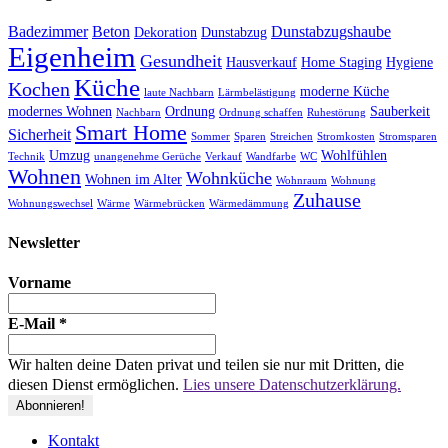
Badezimmer
Beton
Dunstabzugshaube
Dekoration
Dunstabzug
Eigenheim
Gesundheit
Hausverkauf
Home Staging
Hygiene
Küche
Kochen
moderne Küche
laute Nachbarn
Lärmbelästigung
modernes Wohnen
Ordnung
Sauberkeit
Nachbarn
Ordnung schaffen
Ruhestörung
Smart Home
Sicherheit
Sommer
Sparen
Streichen
Stromkosten
Stromsparen
Umzug
Wohlfühlen
Technik
unangenehme Gerüche
Verkauf
Wandfarbe
WC
Wohnen
Wohnküche
Wohnen im Alter
Wohnraum
Wohnung
Zuhause
Wohnungswechsel
Wärme
Wärmebrücken
Wärmedämmung
Newsletter
Vorname
E-Mail
*
Wir halten deine Daten privat und teilen sie nur mit Dritten, die
diesen Dienst ermöglichen.
Lies unsere Datenschutzerklärung.
Kontakt