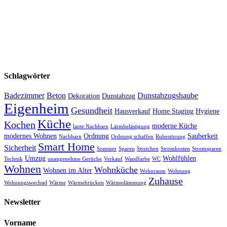
Schlagwörter
Badezimmer
Beton
Dunstabzugshaube
Dekoration
Dunstabzug
Eigenheim
Gesundheit
Hausverkauf
Home Staging
Hygiene
Küche
Kochen
moderne Küche
laute Nachbarn
Lärmbelästigung
modernes Wohnen
Ordnung
Sauberkeit
Nachbarn
Ordnung schaffen
Ruhestörung
Smart Home
Sicherheit
Sommer
Sparen
Streichen
Stromkosten
Stromsparen
Umzug
Wohlfühlen
Technik
unangenehme Gerüche
Verkauf
Wandfarbe
WC
Wohnen
Wohnküche
Wohnen im Alter
Wohnraum
Wohnung
Zuhause
Wohnungswechsel
Wärme
Wärmebrücken
Wärmedämmung
Newsletter
Vorname