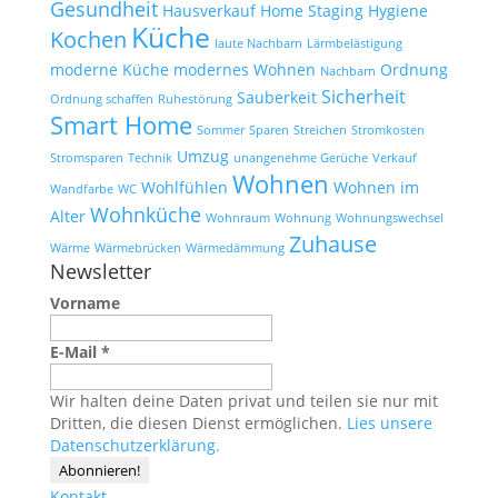
Gesundheit
Hausverkauf
Home Staging
Hygiene
Küche
Kochen
laute Nachbarn
Lärmbelästigung
moderne Küche
modernes Wohnen
Ordnung
Nachbarn
Sicherheit
Sauberkeit
Ordnung schaffen
Ruhestörung
Smart Home
Sommer
Sparen
Streichen
Stromkosten
Umzug
Stromsparen
Technik
unangenehme Gerüche
Verkauf
Wohnen
Wohlfühlen
Wohnen im
Wandfarbe
WC
Wohnküche
Alter
Wohnraum
Wohnung
Wohnungswechsel
Zuhause
Wärme
Wärmebrücken
Wärmedämmung
Newsletter
Vorname
E-Mail
*
Wir halten deine Daten privat und teilen sie nur mit
Dritten, die diesen Dienst ermöglichen.
Lies unsere
Datenschutzerklärung.
Kontakt